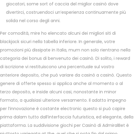
giocatori, some sort of caccia del miglior casinò dove
divertirci, costruendoci un’esperienza continuamente più
solida nel corso degli anni.
Per comodità, mire ho elencato alcuni dei migliori siti di
blackjack sicuri nella tabella inferiore. In generale, votre
promozioni più dissipate in Italia, mum non solo rientrano nella
categoria dei bonus di benvenuto dei casinò. Di solito, i reward
di iscrizione vi restituiscono una percentuale sul vostro
anteriore deposito, che può variare da casinò a casinò. Questo
genere di offerte spesso si applica anche al momento o al
terzo deposito, e inside alcuni casi, nonostante in minor
formato, a qualsiasi ulteriore versamento. Il adatto impegno
per l’innovazione è costante electronic questo si può capire
prima dalam tutto dall’interfaccia futuristica, ed elegante, della
piattaforma. La suddivisione giochi per Casinò di AdmiralBet è
piuttosto variegata at the, quel che si nota fin dal primo