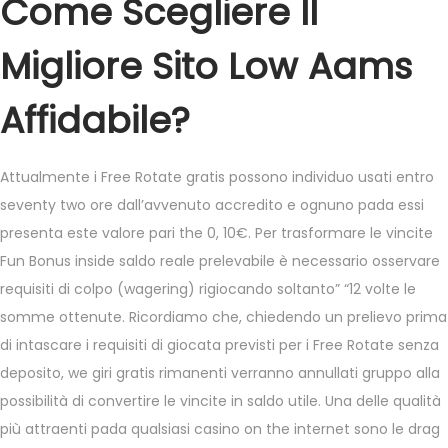
Come Scegliere Il
Migliore Sito Low Aams
Affidabile?
Attualmente i Free Rotate gratis possono individuo usati entro
seventy two ore dall’avvenuto accredito e ognuno pada essi
presenta este valore pari the 0, 10€. Per trasformare le vincite
Fun Bonus inside saldo reale prelevabile è necessario osservare
requisiti di colpo (wagering) rigiocando soltanto” “12 volte le
somme ottenute. Ricordiamo che, chiedendo un prelievo prima
di intascare i requisiti di giocata previsti per i Free Rotate senza
deposito, we giri gratis rimanenti verranno annullati gruppo alla
possibilità di convertire le vincite in saldo utile. Una delle qualità
più attraenti pada qualsiasi casino on the internet sono le drag