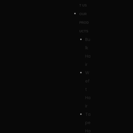
T US
OUR
PROD
UCTS
Bu
lk
Ha
ir
W
ef
t
Ha
ir
Ta
pe
Ha