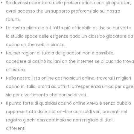
Se dovessi riscontrare delle problematiche con gli operatori,
avrai accesso the un supporto preferenziale sul nostro
forum.
La nostra clientela è il fatto più affidabile at the su cui verte
lo studio space delle esigenze pada un classico giocatore da
casino on the web in diretta.
No, per ragioni di tutela dei giocatori non è possibile
accedere ai casinò italiani on the internet se ci cuando trova
all’estero.
Nella nostra lista online casino sicuri online, troverai i migliori
casino in Italia, pronti ad offrirti un’esperienza unica per agire
sia per divertimento che con soldi veri.
Il punto forte di qualsiasi casinò online AAMS è senza dubbio
rappresentato dalle slot on-line con soldi veri, presenti nel
registro giochi con centinaia se non migliaia di titoli
differenti.