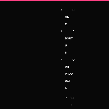
H
OM
E
A
BOUT
U
S
O
UR
PROD
UCT
S
Bu
lk