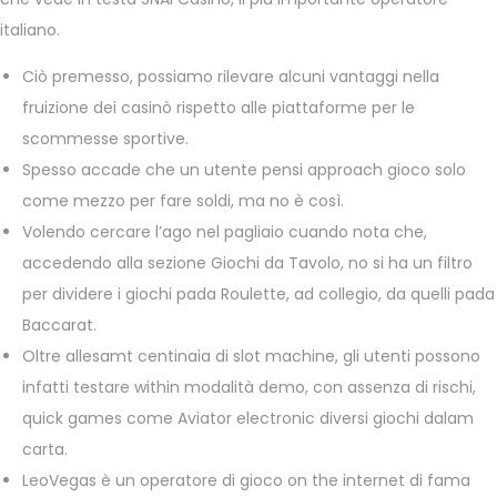
italiano.
Ciò premesso, possiamo rilevare alcuni vantaggi nella
fruizione dei casinò rispetto alle piattaforme per le
scommesse sportive.
Spesso accade che un utente pensi approach gioco solo
come mezzo per fare soldi, ma no è così.
Volendo cercare l’ago nel pagliaio cuando nota che,
accedendo alla sezione Giochi da Tavolo, no si ha un filtro
per dividere i giochi pada Roulette, ad collegio, da quelli pada
Baccarat.
Oltre allesamt centinaia di slot machine, gli utenti possono
infatti testare within modalità demo, con assenza di rischi,
quick games come Aviator electronic diversi giochi dalam
carta.
LeoVegas è un operatore di gioco on the internet di fama