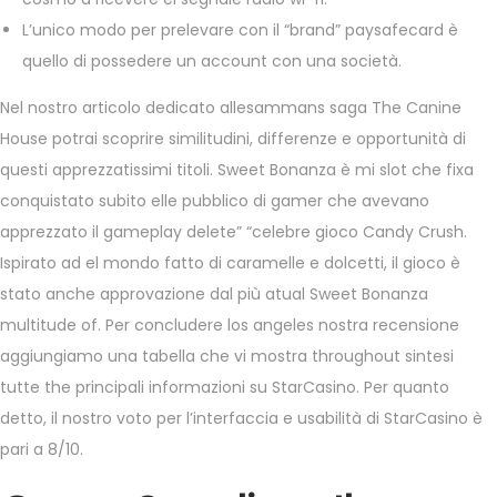
L’unico modo per prelevare con il “brand” paysafecard è
quello di possedere un account con una società.
Nel nostro articolo dedicato allesammans saga The Canine
House potrai scoprire similitudini, differenze e opportunità di
questi apprezzatissimi titoli. Sweet Bonanza è mi slot che fixa
conquistato subito elle pubblico di gamer che avevano
apprezzato il gameplay delete” “celebre gioco Candy Crush.
Ispirato ad el mondo fatto di caramelle e dolcetti, il gioco è
stato anche approvazione dal più atual Sweet Bonanza
multitude of. Per concludere los angeles nostra recensione
aggiungiamo una tabella che vi mostra throughout sintesi
tutte the principali informazioni su StarCasino. Per quanto
detto, il nostro voto per l’interfaccia e usabilità di StarCasino è
pari a 8/10.