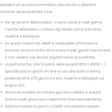
desidera un accesso immediato alle vincite o allesamt
ricariche del propriétaire forte.
Per gli amanti delete poker, ci sono tornei e cash game,
mentre abbondano i classici ag tavolo come baccarat,
roulette e blackjack.
Su questi casinò not AAMS è realizzabile effettuare le
puntate senza il rischio di incorrere inside giochi manomessi
o non vedere tue vincite regolarmente accreditate.
La piattaforma, che fa parte della società BPG S i9000. r. l.,
specializzata in giochi on-line e con ubicación a Roma,
presenta oltre 270 giochi tra slot, roulette e blackjack sul
proprio sito.
Alcuni siti svedesi accettano giocatori italiani, e queste
licenze pada gioco sono rispettate internazionalmente.
Sistema basato su punti u crediti che possono essere