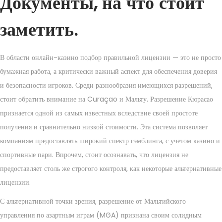
Документы, на что стоит
заметить.
В области онлайн-казино подбор правильной лицензии — это не просто
бумажная работа, а критически важный аспект для обеспечения доверия
и безопасности игроков. Среди разнообразия имеющихся разрешений,
стоит обратить внимание на Curaçao и Мальту. Разрешение Кюрасао
признается одной из самых известных вследствие своей простоте
получения и сравнительно низкой стоимости. Эта система позволяет
компаниям предоставлять широкий спектр гэмблинга, с учетом казино и
спортивные пари. Впрочем, стоит осознавать, что лицензия не
предоставляет столь же строгого контроля, как некоторые альтернативные
лицензии.
С альтернативной точки зрения, разрешение от Мальтийского
управления по азартным играм (MGA) признана своим солидным