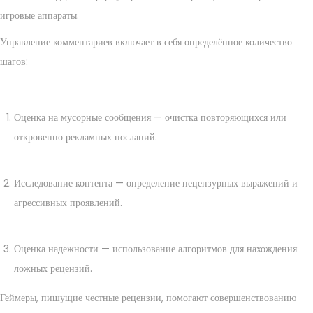
игровые аппараты.
Управление комментариев включает в себя определённое количество
шагов:
Оценка на мусорные сообщения — очистка повторяющихся или
откровенно рекламных посланий.
Исследование контента — определение нецензурных выражений и
агрессивных проявлений.
Оценка надежности — использование алгоритмов для нахождения
ложных рецензий.
Геймеры, пишущие честные рецензии, помогают совершенствованию