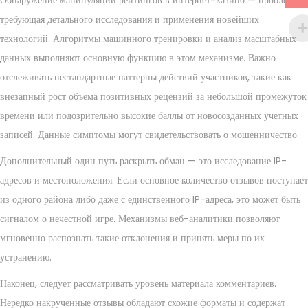
Обнаружение манипуляции рейтингов в интернет-казино — проблема,
требующая детального исследования и применения новейших
технологий. Алгоритмы машинного тренировки и анализ масштабных
данных выполняют основную функцию в этом механизме. Важно
отслеживать нестандартные паттерны действий участников, такие как
внезапный рост объема позитивных рецензий за небольшой промежуток
времени или подозрительно высокие баллы от новосозданных учетных
записей. Данные симптомы могут свидетельствовать о мошенничество.
Дополнительный один путь раскрыть обман — это исследование IP-
адресов и местоположения. Если основное количество отзывов поступает
из одного района либо даже с единственного IP-адреса, это может быть
сигналом о нечестной игре. Механизмы веб-аналитики позволяют
мгновенно распознать такие отклонения и принять меры по их
устранению.
Наконец, следует рассматривать уровень материала комментариев.
Нередко накрученные отзывы обладают схожие форматы и содержат