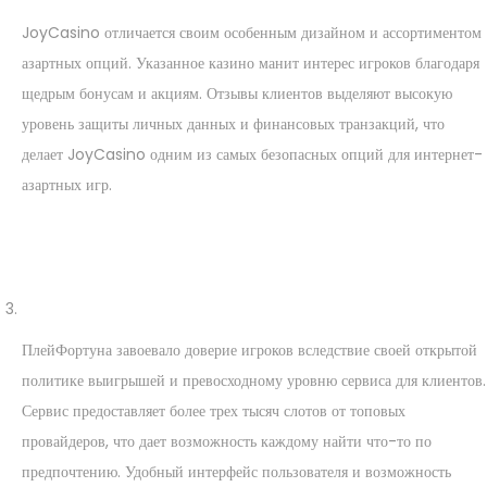
JoyCasino отличается своим особенным дизайном и ассортиментом
азартных опций. Указанное казино манит интерес игроков благодаря
щедрым бонусам и акциям. Отзывы клиентов выделяют высокую
уровень защиты личных данных и финансовых транзакций, что
делает JoyCasino одним из самых безопасных опций для интернет-
азартных игр.
ПлейФортуна завоевало доверие игроков вследствие своей открытой
политике выигрышей и превосходному уровню сервиса для клиентов.
Сервис предоставляет более трех тысяч слотов от топовых
провайдеров, что дает возможность каждому найти что-то по
предпочтению. Удобный интерфейс пользователя и возможность