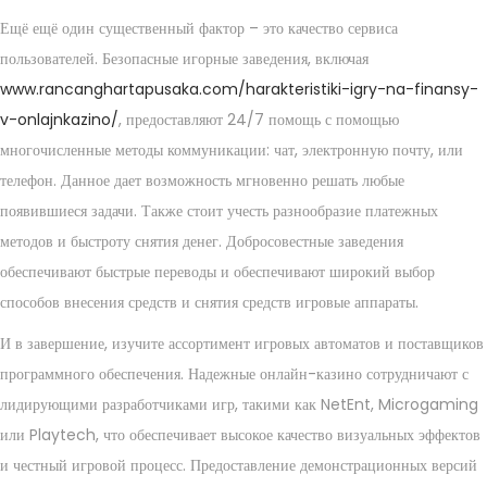
Ещё ещё один существенный фактор – это качество сервиса
пользователей. Безопасные игорные заведения, включая
www.rancanghartapusaka.com/harakteristiki-igry-na-finansy-
v-onlajnkazino/
, предоставляют 24/7 помощь с помощью
многочисленные методы коммуникации: чат, электронную почту, или
телефон. Данное дает возможность мгновенно решать любые
появившиеся задачи. Также стоит учесть разнообразие платежных
методов и быстроту снятия денег. Добросовестные заведения
обеспечивают быстрые переводы и обеспечивают широкий выбор
способов внесения средств и снятия средств игровые аппараты.
И в завершение, изучите ассортимент игровых автоматов и поставщиков
программного обеспечения. Надежные онлайн-казино сотрудничают с
лидирующими разработчиками игр, такими как NetEnt, Microgaming
или Playtech, что обеспечивает высокое качество визуальных эффектов
и честный игровой процесс. Предоставление демонстрационных версий