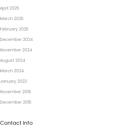
a
April 2025
k
March 2025
a
n
February 2025
c
December 2024
e
November 2024
l
a
August 2024
r
March 2024
i
January 2023
j
November 2016
a
P
December 2015
e
t
Contact Info
r