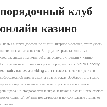
1
порядочный клуб
,
2
0
онлайн казино
2
6
С целью выбрать доверенное онлайн-игорное заведение, стоит учесть
несколько важных аспектов. В первую очередь, главное, нужно
удостовериться в наличии действительность лицензии у казино.
Сертификат от авторитетных регуляторов, таких как Malta Gaming
Authority или UK Gambling Commission, является гарантией
добросовестной игры и защиты прав игроков. Вдобавок того, важно
проанализировать отзывы остальных игроков и независимые
ранжирования. Добросовестные игровые клубы в большинстве случаев
имеют солидный рейтинг популярности и положительные отзывы от
клиентов.