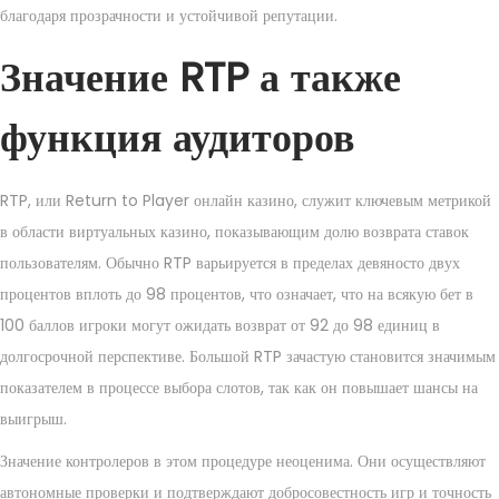
благодаря прозрачности и устойчивой репутации.
Значение RTP а также
функция аудиторов
RTP, или Return to Player онлайн казино, служит ключевым метрикой
в области виртуальных казино, показывающим долю возврата ставок
пользователям. Обычно RTP варьируется в пределах девяносто двух
процентов вплоть до 98 процентов, что означает, что на всякую бет в
100 баллов игроки могут ожидать возврат от 92 до 98 единиц в
долгосрочной перспективе. Большой RTP зачастую становится значимым
показателем в процессе выбора слотов, так как он повышает шансы на
выигрыш.
Значение контролеров в этом процедуре неоценима. Они осуществляют
автономные проверки и подтверждают добросовестность игр и точность