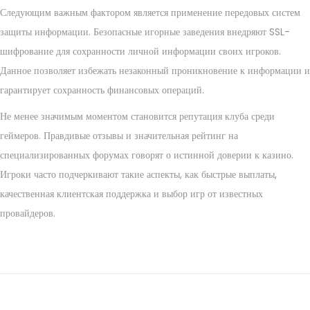
Следующим важным фактором является применение передовых систем
защиты информации. Безопасные игорные заведения внедряют SSL-
шифрование для сохранности личной информации своих игроков.
Данное позволяет избежать незаконный проникновение к информации и
гарантирует сохранность финансовых операций.
Не менее значимым моментом становится репутация клуба среди
геймеров. Правдивые отзывы и значительная рейтинг на
специализированных форумах говорят о истинной доверии к казино.
Игроки часто подчеркивают такие аспекты, как быстрые выплаты,
качественная клиентская поддержка и выбор игр от известных
провайдеров.
B
e
s
t