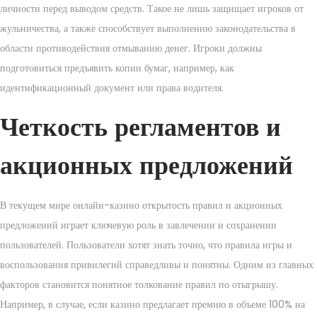
личности перед выводом средств. Такое не лишь защищает игроков от
жульничества, а также способствует выполнению законодательства в
области противодействия отмыванию денег. Игроки должны
подготовиться предъявить копии бумаг, например, как
идентификационный документ или права водителя.
Четкость регламентов и
акционных предложений
В текущем мире онлайн-казино открытость правил и акционных
предложений играет ключевую роль в завлечении и сохранении
пользователей. Пользователи хотят знать точно, что правила игры и
воспользования привилегий справедливы и понятны. Одним из главных
факторов становится понятное толкование правил по отыгрышу.
Например, в случае, если казино предлагает премию в объеме 100% на