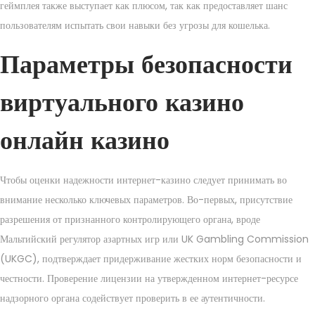
геймплея также выступает как плюсом, так как предоставляет шанс
пользователям испытать свои навыки без угрозы для кошелька.
Параметры безопасности
виртуального казино
онлайн казино
Чтобы оценки надежности интернет-казино следует принимать во
внимание несколько ключевых параметров. Во-первых, присутствие
разрешения от признанного контролирующего органа, вроде
Мальтийский регулятор азартных игр или UK Gambling Commission
(UKGC), подтверждает придерживание жестких норм безопасности и
честности. Проверение лицензии на утвержденном интернет-ресурсе
надзорного органа содействует проверить в ее аутентичности.