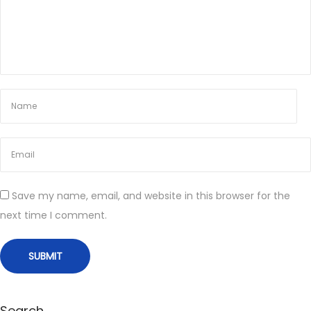
e
p
s
I
n
t
o
t
h
e
Save my name, email, and website in this browser for the
O
next time I comment.
n
l
i
n
e
Search