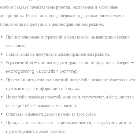
особом разделе представлены рулетки, настольные и карточные
дисциплины. Играть можно с дилером или другими посетителями.
Развлечения не доступны в демонстрационном режиме.
При использовании стратегий и схем шансы на выигрыши можно
увеличить.
Развлечения не доступны в демонстрационном режиме.
В разделе «Live-казино» ведутся трансляции от двух провайдеров —
Microgaming и Evolution Gaming.
Простой и интуитивно понятный интерфейс позволяет быстро найти
нужные игры и информации о бонусах.
Интерфейс перевода простой, комиссии отсутствуют, а большинство
операций обрабатываются мгновенно.
Отыграть и вывести деньги нужно за трое суток.
Прежде чем начать играть на реальные деньги, каждый слот можно
протестировать в демо-режиме.