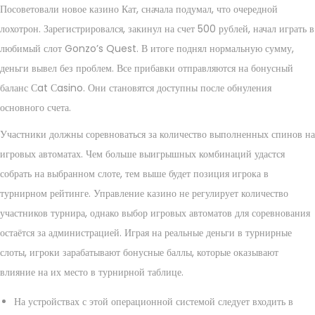
Посоветовали новое казино Кат, сначала подумал, что очередной
лохотрон. Зарегистрировался, закинул на счет 500 рублей, начал играть в
любимый слот Gonzo’s Quest. В итоге поднял нормальную сумму,
деньги вывел без проблем. Все прибавки отправляются на бонусный
баланс Сat Сasino. Они становятся доступны после обнуления
основного счета.
Участники должны соревноваться за количество выполненных спинов на
игровых автоматах. Чем больше выигрышных комбинаций удастся
собрать на выбранном слоте, тем выше будет позиция игрока в
турнирном рейтинге. Управление казино не регулирует количество
участников турнира, однако выбор игровых автоматов для соревнования
остаётся за администрацией. Играя на реальные деньги в турнирные
слоты, игроки зарабатывают бонусные баллы, которые оказывают
влияние на их место в турнирной таблице.
На устройствах с этой операционной системой следует входить в