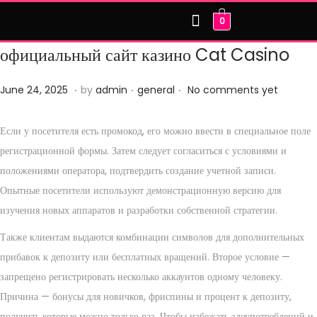
0
HOME
ABOUT US
OUR PRODUCTS
CONTACT US
официальный сайт казино Cat Casino
.
.
.
P
P
F
June 24, 2025
by
admin
general
No comments yet
o
o
e
s
s
b
Если у посетителя есть промокод, его можно ввести в специальное поле
t
t
r
регистрационной формы. Затем следует согласиться с условиями и
e
e
u
положениями оператора, подтвердить создание учетной записи.
d
d
a
Опытные посетители используют демонстрационную версию для
o
i
r
изучения новых аппаратов и разработки собственной стратегии.
n
n
y
Также клиентам выдаются комбинации символов для дополнительных
2
прибавок к депозиту или бесплатных вращений. Второе условие —
1
запрещено регистрировать несколько аккаунтов одному человеку.
,
Причина — бонусы для новичков, фриспины и процент к депозиту,
2
получить которые можно только раз. Чтобы избежать злоупотреблений и