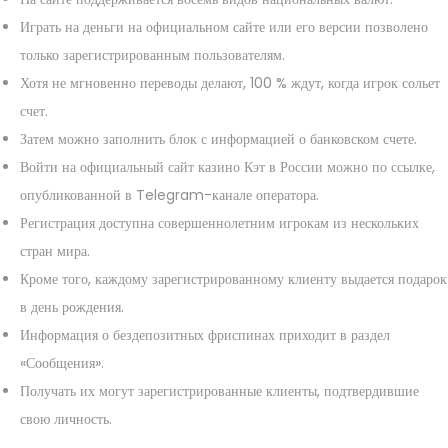
Играть на деньги на официальном сайте или его версии позволено
только зарегистрированным пользователям.
Хотя не мгновенно переводы делают, 100 % ждут, когда игрок сольет
счет.
Затем можно заполнить блок с информацией о банковском счете.
Войти на официальный сайт казино Кэт в России можно по ссылке,
опубликованной в Telegram-канале оператора.
Регистрация доступна совершеннолетним игрокам из нескольких
стран мира.
Кроме того, каждому зарегистрированному клиенту выдается подарок
в день рождения.
Информация о бездепозитных фриспинах приходит в раздел
«Сообщения».
Получать их могут зарегистрированные клиенты, подтвердившие
свою личность.