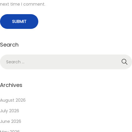
next time I comment.
Search
Archives
August 2026
July 2026
June 2026