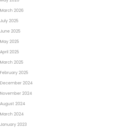
May 2026
March 2026
July 2025
June 2025
May 2025
April 2025
March 2025
February 2025
December 2024
November 2024
August 2024
March 2024
January 2023