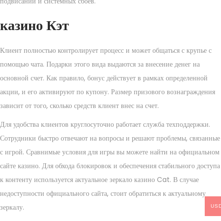
подвисаний и системных сбоев.
казино Кэт
Клиент полностью контролирует процесс и может общаться с крупье с
помощью чата. Подарки этого вида выдаются за внесение денег на
основной счет. Как правило, бонус действует в рамках определенной
акции, и его активируют по купону. Размер призового вознаграждения
зависит от того, сколько средств клиент внес на счет.
Для удобства клиентов круглосуточно работает служба техподдержки.
Сотрудники быстро отвечают на вопросы и решают проблемы, связанные
с игрой. Сравнимые условия для игры вы можете найти на официальном
сайте казино. Для обхода блокировок и обеспечения стабильного доступа
к контенту используется актуальное зеркало казино Cat. В случае
недоступности официального сайта, стоит обратиться к актуальному
зеркалу.
US