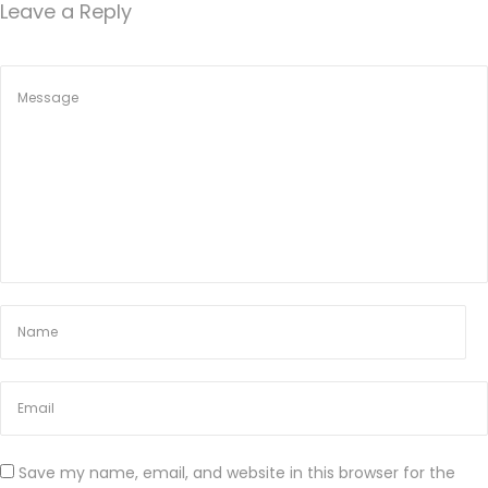
Leave a Reply
Save my name, email, and website in this browser for the