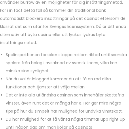
använder burrow av en möjligheter för dig insättningsmetod.
För i in fact detta fall så kommer din traditional bank
automatiskt blockera insättningar på det casinot eftersom de
klassat det som utanför Sveriges licenssystem. Då är ditt enda
alternativ att byta casino eller att lyckas lyckas byta
insättningsmetod.
Spelinspektionen försöker stoppa reklam riktad until svenska
spelare från bolag i avsaknad av svensk licens, vilka kan
minska sina synlighet.
När du väl är inloggad kommer du att få en rad olika
funktioner och tjänster att välja mellan.
Det är inte alla utländska casinon som innehåller skattefria
vinster, även runt det är många har e. Här ger mire några
tips på hur du simpelt har mulighed for undvika vinstskatt.
Du har mulighed for at få vänta några timmar upp right up
until någon dag om man kollar på casinots