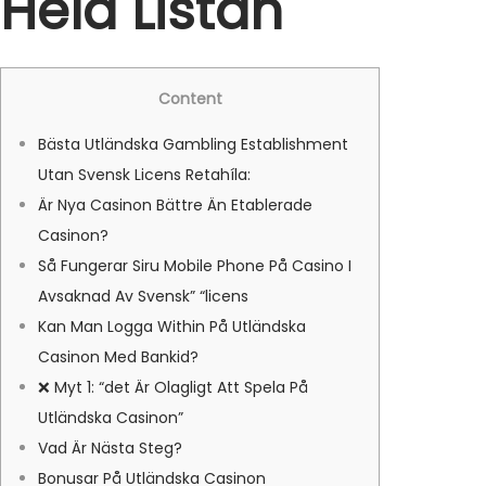
Hela Listan
Content
Bästa Utländska Gambling Establishment
Utan Svensk Licens Retahíla:
Är Nya Casinon Bättre Än Etablerade
Casinon?
Så Fungerar Siru Mobile Phone På Casino I
Avsaknad Av Svensk” “licens
Kan Man Logga Within På Utländska
Casinon Med Bankid?
❌ Myt 1: “det Är Olagligt Att Spela På
Utländska Casinon”
Vad Är Nästa Steg?
Bonusar På Utländska Casinon