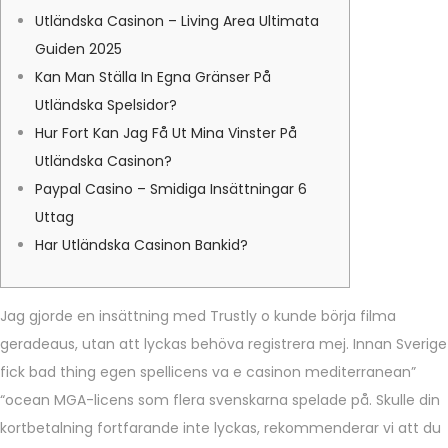
Utländska Casinon – Living Area Ultimata
Guiden 2025
Kan Man Ställa In Egna Gränser På
Utländska Spelsidor?
Hur Fort Kan Jag Få Ut Mina Vinster På
Utländska Casinon?
Paypal Casino – Smidiga Insättningar 6
Uttag
Har Utländska Casinon Bankid?
Jag gjorde en insättning med Trustly o kunde börja filma
geradeaus, utan att lyckas behöva registrera mej. Innan Sverige
fick bad thing egen spellicens va e casinon mediterranean”
“ocean MGA-licens som flera svenskarna spelade på. Skulle din
kortbetalning fortfarande inte lyckas, rekommenderar vi att du