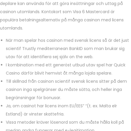
depilare kan använda för att göra insättningar och uttag på
casinon utomlands. Kontokort som Visa 6 Mastercard är
populära betalningsalternativ på många casinon med licens
utomlands.
När man spelar hos casinon med svensk licens så är det just
scientif Trustly mediterranean BankID som man brukar sig
utav för att identifiera sej själv on the web.
I kombination med ett generöst utbud utav spel har Quick
Casino därför blivit hemvist åt många lojala spelare.
Till skillnad från casinon scientif svensk licens sitter på dem
casinon inga spelgränser du måste sätta, och heller inga
begränsningar för bonusar.
Ja, om casinot har licens inom EU/EES” “(t. ex. Malta elr
Estland) är vinster skattefria.
Vissa metoder kräver lösenord som du måste hålla koll på
medan andra fungerar med e-legitimation.