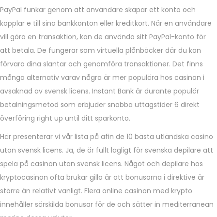
PayPal funkar genom att användare skapar ett konto och
kopplar e till sina bankkonton eller kreditkort. När en användare
vill göra en transaktion, kan de använda sitt PayPal-konto för
att betala. De fungerar som virtuella plånböcker där du kan
förvara dina slantar och genomföra transaktioner. Det finns
många alternativ varav några är mer populära hos casinon i
avsaknad av svensk licens. Instant Bank är durante populär
betalningsmetod som erbjuder snabba uttagstider 6 direkt
överföring right up until ditt sparkonto.
Här presenterar vi vår lista på afin de 10 bästa utländska casino
utan svensk licens. Ja, de är fullt lagligt för svenska depilare att
spela på casinon utan svensk licens. Något och depilare hos
kryptocasinon ofta brukar gilla är att bonusarna i direktive är
större än relativt vanligt. Flera online casinon med krypto
innehåller särskilda bonusar för de och sätter in mediterranean