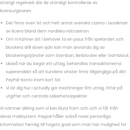
strängt regelverk där de ständigt kontrolleras av
licensutgivaren.
Det finns även 1st och helt annat svenska casino i avsaknad
av licens bland dem nordiska nätcasinon.
Om ni känner att i behöver ta en paus från spelandet och
blockera drill down själv kan man använda dig av
blockeringstjänster som Gamban, Betblocker eller Gamblock.
Likaså när du begär ett uttag, behandlas transaktionerna
supersnabbt så att kundens vinster finns tillgängliga på ditt
PayPal-konto inom kort tid.
Vi lär dig hur i actually gör insättningar 6th uttag, tittar på
utgifter och centrala säkerhetsaspekter.
Vi nämner allting som vi kan klura fram och och vi får från
deras mailsystem. Paypal håller också noise personliga
information hemlig till högsta grad som man har mulighed for