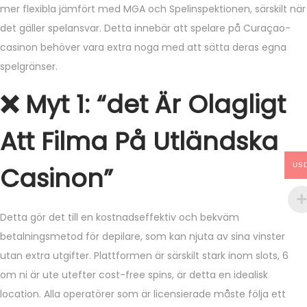
mer flexibla jämfört med MGA och Spelinspektionen, särskilt när
det gäller spelansvar. Detta innebär att spelare på Curaçao-
casinon behöver vara extra noga med att sätta deras egna
spelgränser.
❌ Myt 1: “det Är Olagligt
Att Filma På Utländska
Casinon”
US
Detta gör det till en kostnadseffektiv och bekväm
betalningsmetod för depilare, som kan njuta av sina vinster
utan extra utgifter. Plattformen är särskilt stark inom slots, 6
om ni är ute utefter cost-free spins, är detta en idealisk
location. Alla operatörer som är licensierade måste följa ett