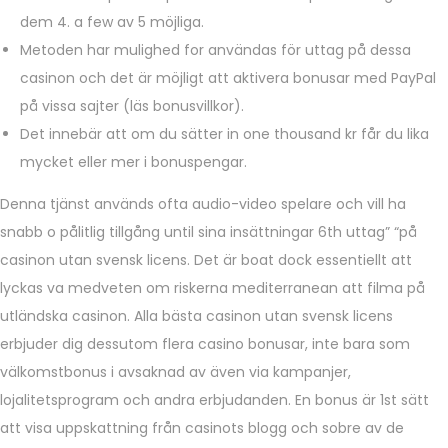
dem 4. a few av 5 möjliga.
Metoden har mulighed for användas för uttag på dessa
casinon och det är möjligt att aktivera bonusar med PayPal
på vissa sajter (läs bonusvillkor).
Det innebär att om du sätter in one thousand kr får du lika
mycket eller mer i bonuspengar.
Denna tjänst används ofta audio-video spelare och vill ha
snabb o pålitlig tillgång until sina insättningar 6th uttag” “på
casinon utan svensk licens. Det är boat dock essentiellt att
lyckas va medveten om riskerna mediterranean att filma på
utländska casinon. Alla bästa casinon utan svensk licens
erbjuder dig dessutom flera casino bonusar, inte bara som
välkomstbonus i avsaknad av även via kampanjer,
lojalitetsprogram och andra erbjudanden. En bonus är 1st sätt
att visa uppskattning från casinots blogg och sobre av de