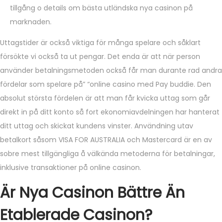
tillgång o details om bästa utländska nya casinon på
marknaden.
Uttagstider är också viktiga för många spelare och såklart
försökte vi också ta ut pengar. Det enda är att när person
använder betalningsmetoden också får man durante rad andra
fördelar som spelare på” “online casino med Pay buddie. Den
absolut största fördelen är att man får kvicka uttag som går
direkt in på ditt konto så fort ekonomiavdelningen har hanterat
ditt uttag och skickat kundens vinster. Användning utav
betalkort såsom VISA FOR AUSTRALIA och Mastercard är en av
sobre mest tillgängliga å välkända metoderna för betalningar,
inklusive transaktioner på online casinon.
Är Nya Casinon Bättre Än
Etablerade Casinon?