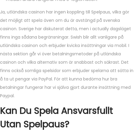
Ja, utländska casinon har ingen koppling till Spelpaus, vilka gör
det möjligt att spela även om du är avstängd på svenska
casinon. Sverige har diskuterat detta, men i actually dagsläget
finns inga sådana begränsningar. Swish blir allt vanligare på
utländska casinon och erbjuder kvicka insättningar via mobil. I
nästa sektion går vi över betalningsmetoder på utländska
casinon och vilka alternativ som är snabbast och säkrast. Det
finns också somliga spelsidor som erbjuder spelarna att sätta in
å ta ut pengar via PayPal. För att kunna bedöma hur bra
betalningar fungerar har vi själva gjort durante insättning med
Paypal.
Kan Du Spela Ansvarsfullt
Utan Spelpaus?