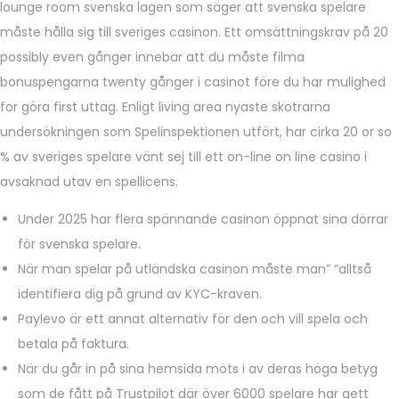
lounge room svenska lagen som säger att svenska spelare
måste hålla sig till sveriges casinon. Ett omsättningskrav på 20
possibly even gånger innebär att du måste filma
bonuspengarna twenty gånger i casinot före du har mulighed
for göra first uttag. Enligt living area nyaste skotrarna
undersökningen som Spelinspektionen utfört, har cirka 20 or so
% av sveriges spelare vänt sej till ett on-line on line casino i
avsaknad utav en spellicens.
Under 2025 har flera spännande casinon öppnat sina dörrar
för svenska spelare.
När man spelar på utländska casinon måste man” “alltså
identifiera dig på grund av KYC-kraven.
Paylevo är ett annat alternativ för den och vill spela och
betala på faktura.
När du går in på sina hemsida möts i av deras höga betyg
som de fått på Trustpilot där över 6000 spelare har gett