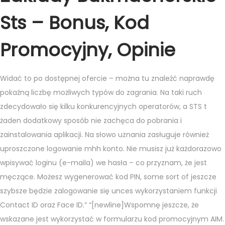
Sts – Bonus, Kod
Promocyjny, Opinie
Widać to po dostępnej ofercie – można tu znaleźć naprawdę
pokaźną liczbę możliwych typów do zagrania. Na taki ruch
zdecydowało się kilku konkurencyjnych operatorów, a STS t
żaden dodatkowy sposób nie zachęca do pobrania i
zainstalowania aplikacji. Na słowo uznania zasługuje również
uproszczone logowanie mhh konto. Nie musisz już każdorazowo
wpisywać loginu (e-maila) we hasła – co przyznam, że jest
męczące. Możesz wygenerować kod PIN, some sort of jeszcze
szybsze będzie zalogowanie się unces wykorzystaniem funkcji
Contact ID oraz Face ID.” “[newline]Wspomnę jeszcze, że
wskazane jest wykorzystać w formularzu kod promocyjnym AIM.