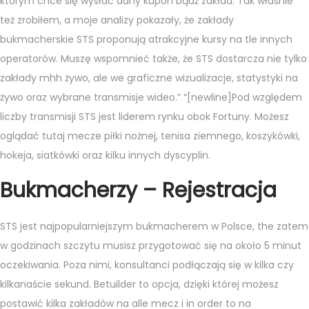
którym chce się wysłać dany kupon bądź zakład. Tak właśnie
też zrobiłem, a moje analizy pokazały, że zakłady
bukmacherskie STS proponują atrakcyjne kursy na tle innych
operatorów. Muszę wspomnieć także, że STS dostarcza nie tylko
zakłady mhh żywo, ale we graficzne wizualizacje, statystyki na
żywo oraz wybrane transmisje wideo.” “[newline]Pod względem
liczby transmisji STS jest liderem rynku obok Fortuny. Możesz
oglądać tutaj mecze piłki nożnej, tenisa ziemnego, koszykówki,
hokeja, siatkówki oraz kilku innych dyscyplin.
Bukmacherzy – Rejestracja
STS jest najpopularniejszym bukmacherem w Polsce, the zatem
w godzinach szczytu musisz przygotować się na około 5 minut
oczekiwania. Poza nimi, konsultanci podłączają się w kilka czy
kilkanaście sekund. Betuilder to opcja, dzięki której możesz
postawić kilka zakładów na alle mecz i in order to na