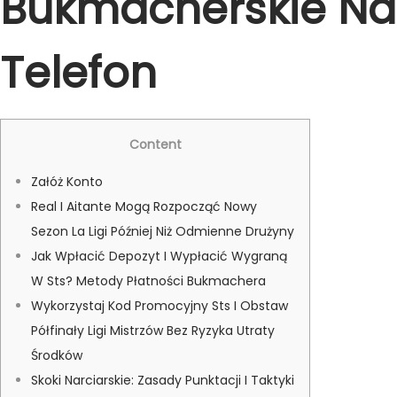
Bukmacherskie Na
2
0
Telefon
2
6
Content
Załóż Konto
Real I Aitante Mogą Rozpocząć Nowy
Sezon La Ligi Później Niż Odmienne Drużyny
Jak Wpłacić Depozyt I Wypłacić Wygraną
W Sts? Metody Płatności Bukmachera
Wykorzystaj Kod Promocyjny Sts I Obstaw
Półfinały Ligi Mistrzów Bez Ryzyka Utraty
Środków
Skoki Narciarskie: Zasady Punktacji I Taktyki