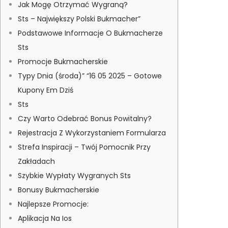
Jak Mogę Otrzymać Wygraną?
Sts – Największy Polski Bukmacher”
Podstawowe Informacje O Bukmacherze
Sts
Promocje Bukmacherskie
Typy Dnia (środa)” “16 05 2025 – Gotowe
Kupony Em Dziś
Sts
Czy Warto Odebrać Bonus Powitalny?
Rejestracja Z Wykorzystaniem Formularza
Strefa Inspiracji – Twój Pomocnik Przy
Zakładach
Szybkie Wypłaty Wygranych Sts
Bonusy Bukmacherskie
Najlepsze Promocje:
Aplikacja Na Ios