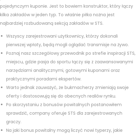
pojedynczym kuponie. Jest to bowiem konstruktor, który łączy
kilka zakładów w jeden typ. To właśnie piłka nożna jest
najbardziej rozbudowaną sekcją zakładów w STS.
Wszyscy zarejestrowani użytkownicy, którzy dokonali
pierwszej wpłaty, będą mogli oglądać transmisje na żywo.
Poznaj nasz szczegółowy przewodnik po strefie inspiracji STS,
miejscu, gdzie pasja do sportu łączy się z zaawansowanymi
narzędziami analitycznymi, gotowymi kuponami oraz
praktycznymi poradami ekspertów.
Warto jednak zauważyć, że bukmacherzy zmieniają swoje
oferty i dostosowują się do obecnych realiów rynku.
Po skorzystaniu z bonusów powitalnych postanowiłem
sprawdzić, company oferuje STS dla zarejestrowanych
graczy.
Na jaki bonus powitalny mogą liczyć nowi typerzy, jakie