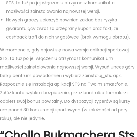
STS, to tuż po jej włączeniu otrzymasz komunikat o
możliwości zainstalowania najnowszej wersji.
Nowych graczy ucieszyć powinien zakład bez ryzyka
gwarantujący zwrot za przegrany kupon oraz fakt, że
cashback trafi do nich w gotówce (brak wymogu obrotu).
W momencie, gdy pojawi się nowa wersja aplikacji sportowej
STS, to tuż po jej włączeniu otrzymasz komunikat um
możliwości zainstalowania najnowszej wersji. Wysuń unces góry
belkę centrum powiadomień i wybierz zainstaluj_sts. apk.
Rozpocznie się instalacja aplikacji STS na Twoim smartfonie.
Załóż konto szybko i bezpiecznie, przez bank albo formularz i
odbierz swój bonus powitalny. Do dyspozycji typerów są kursy
em ponad 30 konkurencji sportowych (w zależności od pory
roku), ale nie jedynie.
“Chollo Bukmachera Sts