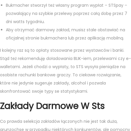
Bukmacher stworzył też własny program wypłat – STSpay –
pozwalający na szybkie przelewy poprzez całą dobę przez 7
dni watts tygodniu.
Aby otrzymać darmowy zakład, musisz stale obstawiać na
oficjalnej stronie bukmachera lub przez aplikację mobilną.
I kolejny raz są to opłaty stosowane przez wystawców i banki.
Stąd też rekomenduję doładowania BLIK-iem, przelewami czy e-
walletami. Jeżeli chodzi o wypłaty, to STS wysyła pieniądze na
osobiste rachunki bankowe graczy. To ciekawe rozwiązanie,
które nie jedynie sugeruje zakłady, alcohol i pozwala
skonfrontować swoje typy se statystykami.
Zakłady Darmowe W Sts
Co prawda selekcja zakładów łączonych nie jest tak duża,
grunzochse w przypadku niektórych konkurentów, ale pomocny