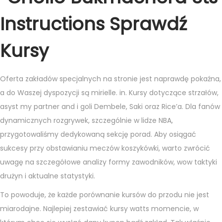
Instructions Sprawdź
Kursy
Oferta zakładów specjalnych na stronie jest naprawdę pokaźna,
a do Waszej dyspozycji są mirielle. in. Kursy dotyczące strzałów,
asyst my partner and i goli Dembele, Saki oraz Rice’a. Dla fanów
dynamicznych rozgrywek, szczególnie w lidze NBA,
przygotowaliśmy dedykowaną sekcję porad. Aby osiągać
sukcesy przy obstawianiu meczów koszykówki, warto zwrócić
uwagę na szczegółowe analizy formy zawodników, wow taktyki
drużyn i aktualne statystyki.
To powoduje, że każde porównanie kursów do przodu nie jest
miarodajne. Najlepiej zestawiać kursy watts momencie, w