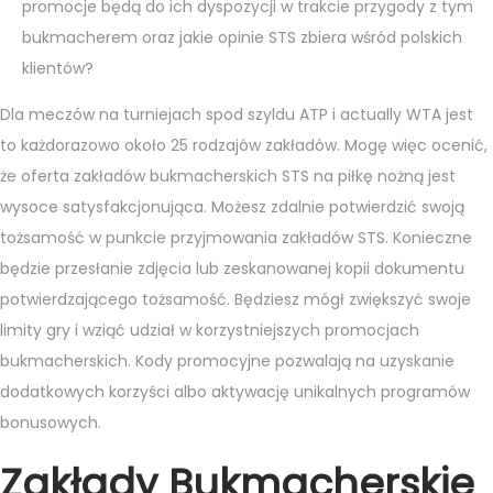
promocje będą do ich dyspozycji w trakcie przygody z tym
bukmacherem oraz jakie opinie STS zbiera wśród polskich
klientów?
Dla meczów na turniejach spod szyldu ATP i actually WTA jest
to każdorazowo około 25 rodzajów zakładów. Mogę więc ocenić,
że oferta zakładów bukmacherskich STS na piłkę nożną jest
wysoce satysfakcjonująca. Możesz zdalnie potwierdzić swoją
tożsamość w punkcie przyjmowania zakładów STS. Konieczne
będzie przesłanie zdjęcia lub zeskanowanej kopii dokumentu
potwierdzającego tożsamość. Będziesz mógł zwiększyć swoje
limity gry i wziąć udział w korzystniejszych promocjach
bukmacherskich. Kody promocyjne pozwalają na uzyskanie
dodatkowych korzyści albo aktywację unikalnych programów
bonusowych.
Zakłady Bukmacherskie