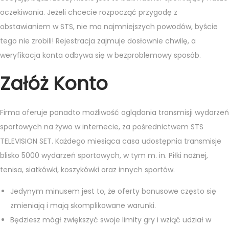
oczekiwania. Jeżeli chcecie rozpocząć przygodę z
obstawianiem w STS, nie ma najmniejszych powodów, byście
tego nie zrobili! Rejestracja zajmuje dosłownie chwilę, a
weryfikacja konta odbywa się w bezproblemowy sposób.
Załóż Konto
Firma oferuje ponadto możliwość oglądania transmisji wydarzeń
sportowych na żywo w internecie, za pośrednictwem STS
TELEVISION SET. Każdego miesiąca casa udostępnia transmisje
blisko 5000 wydarzeń sportowych, w tym m. in. Piłki nożnej,
tenisa, siatkówki, koszykówki oraz innych sportów.
Jedynym minusem jest to, że oferty bonusowe często się
zmieniają i mają skomplikowane warunki.
Będziesz mógł zwiększyć swoje limity gry i wziąć udział w