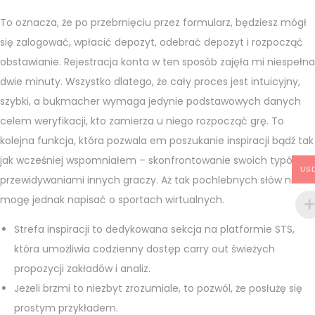
To oznacza, że po przebrnięciu przez formularz, będziesz mógł
się zalogować, wpłacić depozyt, odebrać depozyt i rozpocząć
obstawianie. Rejestracja konta w ten sposób zajęła mi niespełna
dwie minuty. Wszystko dlatego, że cały proces jest intuicyjny,
szybki, a bukmacher wymaga jedynie podstawowych danych
celem weryfikacji, kto zamierza u niego rozpocząć grę. To
kolejna funkcja, która pozwala em poszukanie inspiracji bądź tak
jak wcześniej wspomniałem – skonfrontowanie swoich typów z
US
przewidywaniami innych graczy. Aż tak pochlebnych słów nie
mogę jednak napisać o sportach wirtualnych.
Strefa inspiracji to dedykowana sekcja na platformie STS,
która umożliwia codzienny dostęp carry out świeżych
propozycji zakładów i analiz.
Jeżeli brzmi to niezbyt zrozumiale, to pozwól, że posłużę się
prostym przykładem.