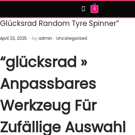
0
HOME
ABOUT US
OUR PRODUCTS
CONTACT US
Glücksrad Random Tyre Spinner”
.
.
Posted on
Posted in
F
April 23, 2025
by
admin
Uncategorized
e
b
“glücksrad »
r
u
Anpassbares
a
r
y
Werkzeug Für
2
1
Zufällige Auswahl
,
2