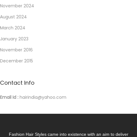
t
November 2024
a
August 2024
C
March 2024
a
s
January 2023
i
November 2016
n
December 2015
o
O
n
Contact Info
l
Email Id :
hairindia@yahoo.com
i
n
e
2
0
Fashion Hair Styles came into existence with an aim to deliver