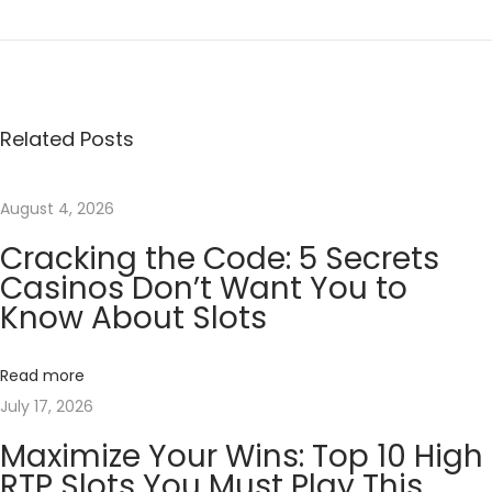
a
k
ł
a
Related Posts
d
y
S
August 4, 2026
p
Cracking the Code: 5 Secrets
o
Casinos Don’t Want You to
r
Know About Slots
t
o
Read more
w
July 17, 2026
e
Maximize Your Wins: Top 10 High
I
RTP Slots You Must Play This
K