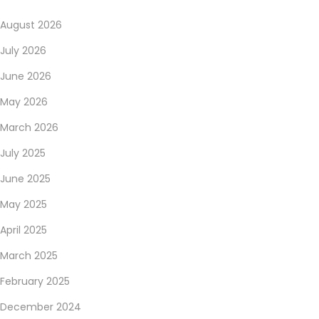
e
August 2026
T
i
July 2026
l
June 2026
l
May 2026
S
March 2026
v
e
July 2025
r
June 2025
i
May 2025
g
e
April 2025
s
March 2025
B
February 2025
ä
December 2024
s