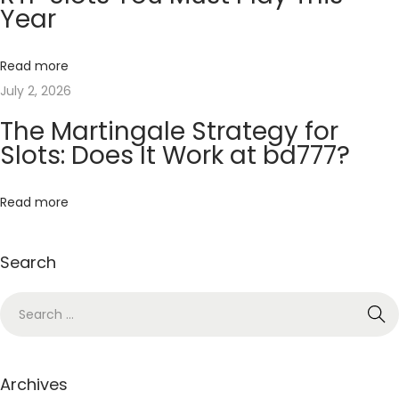
Year
a
s
y
Read more
n
July 2, 2026
o
The Martingale Strategy for
W
Slots: Does It Work at bd777?
P
o
Read more
l
s
Search
c
e
G
u
i
Archives
d