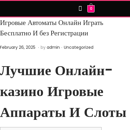
0
HOME
ABOUT US
OUR PRODUCTS
CONTACT US
Игровые Автоматы Онлайн Играть
Бесплатно И без Регистрации
.
.
Posted on
Posted in
F
February 26, 2025
by
admin
Uncategorized
e
b
Лучшие Онлайн-
r
u
казино Игровые
a
r
y
Аппараты И Слоты
2
7
,