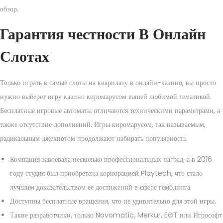
обзор.
Гарантия честности В Онлайн
Слотах
Только играть в самые слоты на кварплату в онлайн-казино, вы просто
нужно выберет игру казино киромарусом вашей любимой тематикой.
Бесплатные игровые автоматы отличаются техническими параметрами, а
также отсутствие дополнений. Игры киромарусом, так называемым,
радикальным джекпотом продолжают набирать популярность.
Компания завоевала несколько профессиональных наград, а в 2016
году студия был приобретена корпорацией Playtech, что стало
лучшим доказательством ее достижений в сфере гемблинга.
Доступны бесплатные вращения, что не удивительно для этой игры.
Такие разработчики, только Novomatic, Merkur, EGT или Игрософт