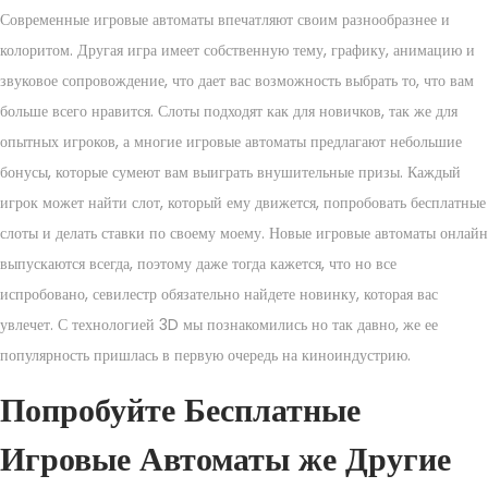
Современные игровые автоматы впечатляют своим разнообразнее и
колоритом. Другая игра имеет собственную тему, графику, анимацию и
звуковое сопровождение, что дает вас возможность выбрать то, что вам
больше всего нравится. Слоты подходят как для новичков, так же для
опытных игроков, а многие игровые автоматы предлагают небольшие
бонусы, которые сумеют вам выиграть внушительные призы. Каждый
игрок может найти слот, который ему движется, попробовать бесплатные
слоты и делать ставки по своему моему. Новые игровые автоматы онлайн
выпускаются всегда, поэтому даже тогда кажется, что но все
испробовано, севилестр обязательно найдете новинку, которая вас
увлечет. С технологией 3D мы познакомились но так давно, же ее
популярность пришлась в первую очередь на киноиндустрию.
Попробуйте Бесплатные
Игровые Автоматы же Другие