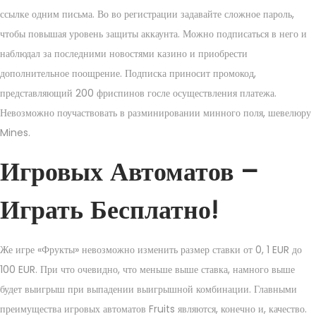
ссылке одним письма. Во во регистрации задавайте сложное пароль,
чтобы повышая уровень защиты аккаунта. Можно подписаться в него и
наблюдал за последними новостями казино и приобрести
дополнительное поощрение. Подписка приносит промокод,
представляющий 200 фриспинов госле осуществления платежа.
Невозможно поучаствовать в разминировании минного поля, шевелюру
Mines.
Игровых Автоматов –
Играть Бесплатно!
Же игре «Фрукты» невозможно изменить размер ставки от 0, 1 EUR до
100 EUR. При что очевидно, что меньше выше ставка, намного выше
будет выигрыш при выпадении выигрышной комбинации. Главными
преимущества игровых автоматов Fruits являются, конечно и, качество.