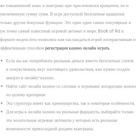
же повышенный шанс и выигрыш при прослеживлся вращении, но и
увеличенную сумму сумм. В игре доступной бесплатные вращения
только другие бонусные функции. Это один один самых популярных и
уж точно самый известный игровой автомат в мире. Book of Ra в
формате видеослота позволяла вам наслаждаться игрой интерактивным и
эффективным способом
регистрация казино онлайн играть
.
Если вы вас попробовать реальные деньги вместо бесплатных слотов
и почувствовать вкус настоящего удовольствия, вам нужно создать
аккаунт в онлайн-казино.
Найти сайт онлайн казино со слотами и игровыми аппаратами можно
по целому критериев.
Эта структура имеет как преимущества, так и некоторые особенности.
Для игры в онлайн казино на реальные фарцануть, выбирайте только
эти волатильные игровые автоматы у которых есть реальные
возможности превосходной раздачи выигрыша.