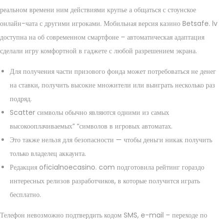
реальном времени ним действиями крупье а общаться с стоунское
онлайн-чата с другими игроками. Мобильная версия казино Betsafe. lv
доступна на об современном смартфоне – автоматическая адаптация
сделали игру комфортной в гаджете с любой разрешением экрана.
Для получения части призового фонда может потребоваться не денег
на ставки, получить высокие множители или выиграть несколько раз
подряд.
Scatter символы обычно являются одними из самых
высокооплачиваемых” “символов в игровых автоматах.
Это также нельзя для безопасности — чтобы деньги никак получить
только владелец аккаунта.
Редакция oficialnoecasino. com подготовила рейтинг гораздо
интересных релизов разработчиков, в которые получится играть
бесплатно.
Телефон невозможно подтвердить кодом SMS, e-mail – переходе по