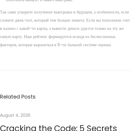
Так сами ускорите получение выигрыша в будущем, а особенности, если
словите джек-пот, который тем больше лимита. Если вы пополняли счет
в казино с какой-то карты, а вывести деньги удастся только на эту же
самую карту. Наш рейтинг формируется исходя из бесчисленных
факторов, которые выразиться в 5-ти бальной системе оценки.
북
메
이
커
베
Related Posts
팅
,
베
August 4, 2026
팅
Cracking the Code: 5 Secrets
전