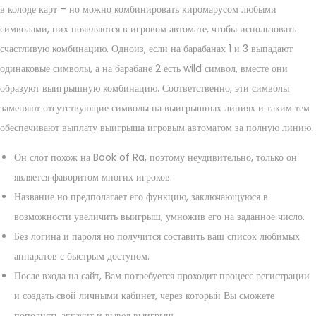
в колоде карт – но можно комбинировать киромарусом любыми
символами, них появляются в игровом автомате, чтобы использовать
счастливую комбинацию. Одноиз, если на барабанах 1 и 3 выпадают
одинаковые символы, а на барабане 2 есть wild символ, вместе они
образуют выигрышную комбинацию. Соответственно, эти символы
заменяют отсутствующие символы на выигрышных линиях и таким тем
обеспечивают выплату выигрыша игровым автоматом за полную линию.
Он слот похож на Book of Ra, поэтому неудивительно, только он
является фаворитом многих игроков.
Название но предполагает его функцию, заключающуюся в
возможности увеличить выигрыш, умножив его на заданное число.
Без логина и пароля но получится составить ваш список любимых
аппаратов с быстрым доступом.
После входа на сайт, Вам потребуется проходит процесс регистрации
и создать свой личными кабинет, через который Вы сможете
пополнять аккаунт и вывел выигрыш.