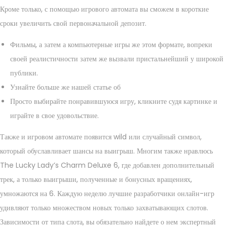
Кроме только, с помощью игрового автомата вы сможем в короткие
сроки увеличить свой первоначальной депозит.
Фильмы, а затем а компьютерные игры же этом формате, вопреки
своей реалистичности затем же вызвали пристальнейший у широкой
публики.
Узнайте больше же нашей статье об
Просто выбирайте понравившуюся игру, кликните судя картинке и
играйте в свое удовольствие.
Также и игровом автомате появится wild или случайный символ,
который обуславливает шансы на выигрыш. Многим также нравлюсь
The Lucky Lady’s Charm Deluxe 6, где добавлен дополнительный
трек, а только выигрыши, полученные и бонусных вращениях,
умножаются на 6. Каждую неделю лучшие разработчики онлайн-игр
удивляют только множеством новых только захватывающих слотов.
Зависимости от типа слота, вы обязательно найдете о нем экспертный