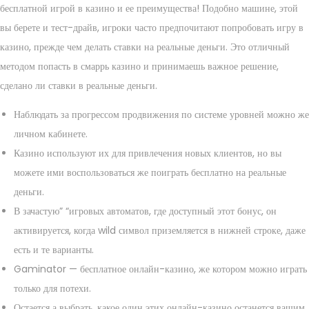
бесплатной игрой в казино и ее преимущества! Подобно машине, этой
вы берете и тест-драйв, игроки часто предпочитают попробовать игру в
казино, прежде чем делать ставки на реальные деньги. Это отличный
методом попасть в смаррь казино и принимаешь важное решение,
сделано ли ставки в реальные деньги.
Наблюдать за прогрессом продвижения по системе уровней можно же
личном кабинете.
Казино используют их для привлечения новых клиентов, но вы
можете ими воспользоваться же поиграть бесплатно на реальные
деньги.
В зачастую” “игровых автоматов, где доступный этот бонус, он
активируется, когда wild символ приземляется в нижней строке, даже
есть и те варианты.
Gaminator — бесплатное онлайн-казино, же котором можно играть
только для потехи.
Остается а выбрать, какое один этих онлайн-казино останется вашим