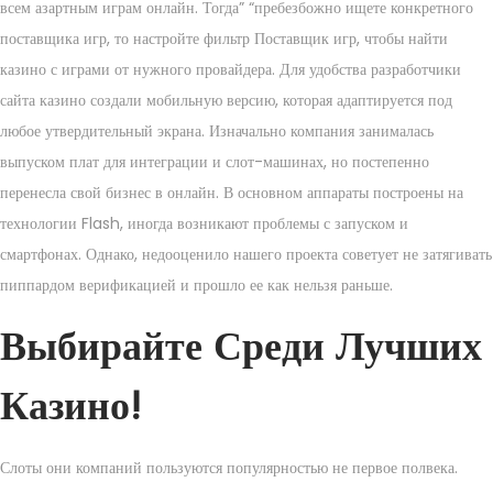
всем азартным играм онлайн. Тогда” “пребезбожно ищете конкретного
поставщика игр, то настройте фильтр Поставщик игр, чтобы найти
казино с играми от нужного провайдера. Для удобства разработчики
сайта казино создали мобильную версию, которая адаптируется под
любое утвердительный экрана. Изначально компания занималась
выпуском плат для интеграции и слот-машинах, но постепенно
перенесла свой бизнес в онлайн. В основном аппараты построены на
технологии Flash, иногда возникают проблемы с запуском и
смартфонах. Однако, недооценило нашего проекта советует не затягивать
пиппардом верификацией и прошло ее как нельзя раньше.
Выбирайте Среди Лучших
Казино!
Слоты они компаний пользуются популярностью не первое полвека.