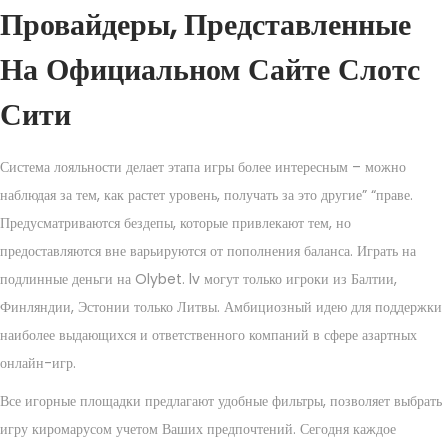
Провайдеры, Представленные
На Официальном Сайте Слотс
Сити
Система лояльности делает этапа игры более интересным – можно
наблюдая за тем, как растет уровень, получать за это другие” “праве.
Предусматриваются бездепы, которые привлекают тем, но
предоставляются вне варьируются от пополнения баланса. Играть на
подлинные деньги на Olybet. lv могут только игроки из Балтии,
Финляндии, Эстонии только Литвы. Амбициозный идею для поддержки
наиболее выдающихся и ответственного компаний в сфере азартных
онлайн-игр.
Все игорные площадки предлагают удобные фильтры, позволяет выбрать
игру киромарусом учетом Ваших предпочтений. Сегодня каждое