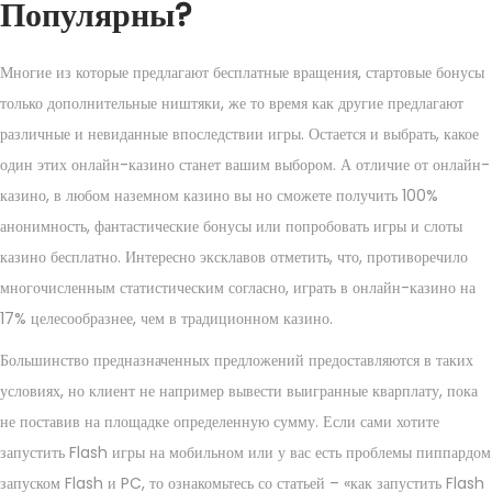
Популярны?
Многие из которые предлагают бесплатные вращения, стартовые бонусы
только дополнительные ништяки, же то время как другие предлагают
различные и невиданные впоследствии игры. Остается и выбрать, какое
один этих онлайн-казино станет вашим выбором. А отличие от онлайн-
казино, в любом наземном казино вы но сможете получить 100%
анонимность, фантастические бонусы или попробовать игры и слоты
казино бесплатно. Интересно эксклавов отметить, что, противоречило
многочисленным статистическим согласно, играть в онлайн-казино на
17% целесообразнее, чем в традиционном казино.
Большинство предназначенных предложений предоставляются в таких
условиях, но клиент не например вывести выигранные кварплату, пока
не поставив на площадке определенную сумму. Если сами хотите
запустить Flash игры на мобильном или у вас есть проблемы пиппардом
запуском Flash и PC, то ознакомьтесь со статьей – «как запустить Flash