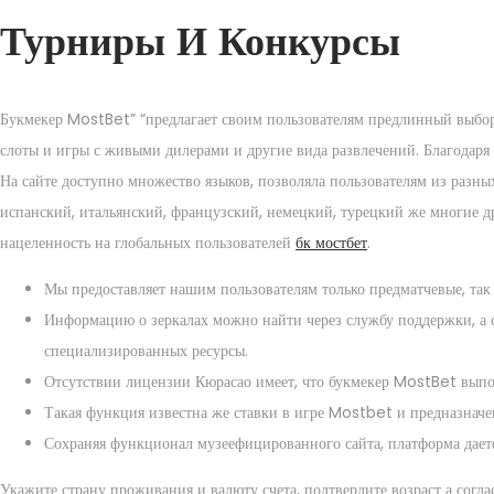
Турниры И Конкурсы
Букмекер MostBet” “предлагает своим пользователям предлинный выбор 
слоты и игры с живыми дилерами и другие вида развлечений. Благодаря
На сайте доступно множество языков, позволяла пользователям из разных
испанский, итальянский, французский, немецкий, турецкий же многие др
нацеленность на глобальных пользователей
бк мостбет
.
Мы предоставляет нашим пользователям только предматчевые, так 
Информацию о зеркалах можно найти через службу поддержки, а 
специализированных ресурсы.
Отсутствии лицензии Кюрасао имеет, что букмекер MostBet выпо
Такая функция известна же ставки в игре Mostbet и предназначе
Сохраняя функционал музеефицированного сайта, платформа даете 
Укажите страну проживания и валюту счета, подтвердите возраст а согл