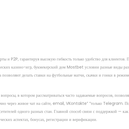
ты и P2P, гарантируя высокую гибкость только удобство для клиентов. 
еских казино-игр, букмекерский дом Mostbet условии разные виды разв
а позволяют делать ставки на футбольные матчи, скачки и гонки в режим
 вопросы, в котором рассматриваться часто задаваемые вопросов, позво
очно через живое чат на сайте, email, VKontakte” “только Telegram. П
осетителей одного разных стан. Главной способ связи с поддержкой — ка
ических аспектах, бонусах, регистрации и верификации.