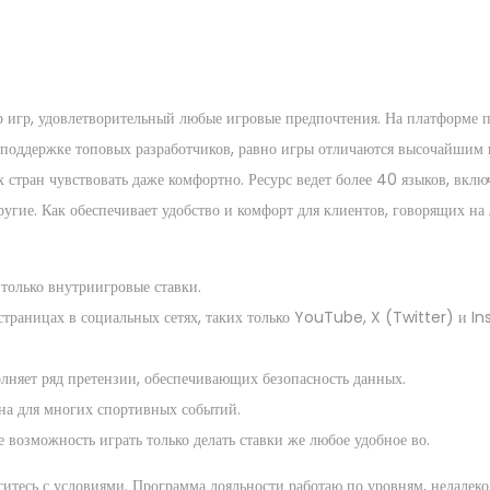
игр, удовлетворительный любые игровые предпочтения. На платформе пр
 поддержке топовых разработчиков, равно игры отличаются высочайшим 
 стран чувствовать даже комфортно. Ресурс ведет более 40 языков, вклю
угие. Как обеспечивает удобство и комфорт для клиентов, говорящих на
только внутриигровые ставки.
страницах в социальных сетях, таких только YouTube, X (Twitter) и I
лняет ряд претензии, обеспечивающих безопасность данных.
на для многих спортивных событий.
возможность играть только делать ставки же любое удобное во.
аситесь с условиями. Программа лояльности работаю по уровням, недалек