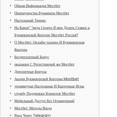
Общая Информация Мостбет
Преимущества Букмекера Мостбет
Настольный Теннис
На Какие” “вида Спорта Я мне Делать Ставки и
Букмекерской Конторе Мостбет Россия?
О Мостбет: Онлайн-казино И Букмекерская
Контора
Бездепозитный Бонус
оказании С Регистрацией же Мостбет
Депозитные Бонусы
Акции Букмекерской Конторы Mostbet
упомянутые Настольные И Карточные Игры
службу Поддержки Клиентов Мостбет
Мобильный Доступ Без Ограничений
Мостбет: Методы Входа
Вход Через Telegram