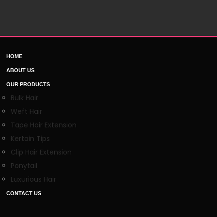
HOME
ABOUT US
OUR PRODUCTS
Bulk Hair
Weft Hair
Tape Hair Extension
Kertain Tips
Clip Hair Extension
Ponytail
Luxurious Hair
CONTACT US